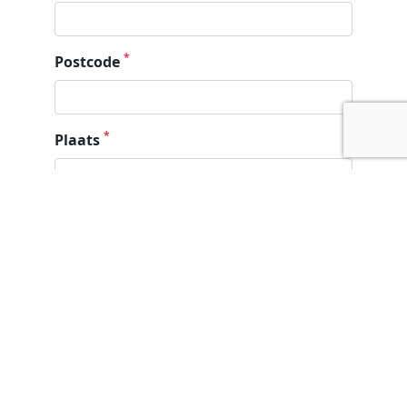
*
Postcode
*
Plaats
*
E-mail adres
Telefoon nummer
Wat is uw contact voorkeur?